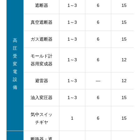
遮断器
1～3
6
15
真空遮断器
1～3
6
15
ガス遮断器
1～3
6
15
高
圧
受
モールド計
1～3
6
12
変
器用変成器
電
設
避雷器
1～3
—
12
備
油入変圧器
1～3
6
15
気中スイッ
1
6
15
チギヤ
断路器・遮