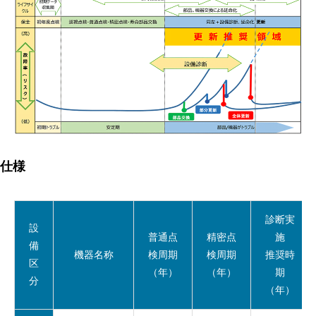
仕様
診断実
設
普通点
精密点
施
備
機器名称
検周期
検周期
推奨時
区
（年）
（年）
期
分
（年）