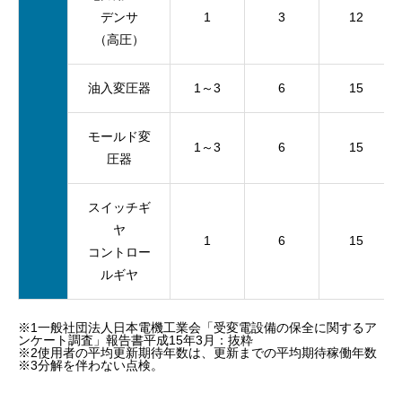
デンサ
1
3
12
（高圧）
油入変圧器
1～3
6
15
モールド変
1～3
6
15
圧器
スイッチギ
ヤ
1
6
15
コントロー
ルギヤ
※1一般社団法人日本電機工業会「受変電設備の保全に関するア
ンケート調査」報告書平成15年3月：抜粋
※2使用者の平均更新期待年数は、更新までの平均期待稼働年数
※3分解を伴わない点検。