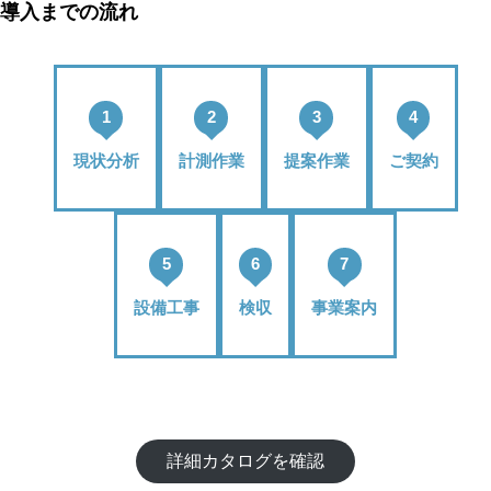
導入までの流れ
1
2
3
4
現状分析
計測作業
提案作業
ご契約
5
6
7
設備工事
検収
事業案内
詳細カタログを確認