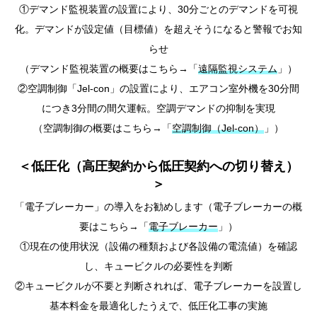
①デマンド監視装置の設置により、30分ごとのデマンドを可視
化。デマンドが設定値（目標値）を超えそうになると警報でお知
らせ
（デマンド監視装置の概要はこちら→「
遠隔監視システム
」）
②空調制御「Jel-con」の設置により、エアコン室外機を30分間
につき3分間の間欠運転。空調デマンドの抑制を実現
（空調制御の概要はこちら→「
空調制御（Jel-con）
」）
＜低圧化（高圧契約から低圧契約への切り替え）
＞
「電子ブレーカー」の導入をお勧めします（電子ブレーカーの概
要はこちら→「
電子ブレーカー
」）
①現在の使用状況（設備の種類および各設備の電流値）を確認
し、キュービクルの必要性を判断
②キュービクルが不要と判断されれば、電子ブレーカーを設置し
基本料金を最適化したうえで、低圧化工事の実施