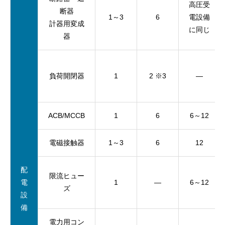
高圧受
断器
1～3
6
電設備
計器用変成
に同じ
器
負荷開閉器
1
2 ※3
—
ACB/MCCB
1
6
6～12
電磁接触器
1～3
6
12
配
限流ヒュー
電
1
—
6～12
ズ
設
備
電力用コン