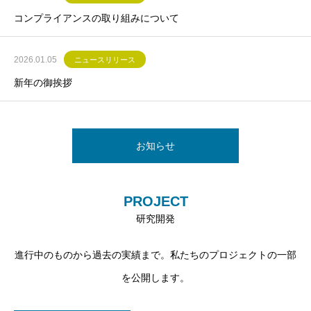
コンプライアンスの取り組みについて
良い製品を生み出す思いとお客様へ貢献したいという思い、そし
て「制御と省エネ分野のプロフェッショナルであり続ける事」が
2026.01.05
ニュースリリース
私たちのバリューです。
新年の御挨拶
お知らせ
PROJECT
研究開発
進行中のものから過去の実績まで。私たちのプロジェクトの一部
を公開します。