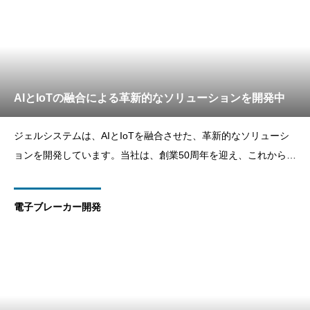
AIとIoTの融合による革新的なソリューションを開発中
ジェルシステムは、AIとIoTを融合させた、革新的なソリューシ
ョンを開発しています。当社は、創業50周年を迎え、これからの
時代のニーズに応えるために 最先端の技術を取り入れた研究開
発に注力しています。その一環として、AIの画像認識技術とIoT
電子ブレーカー開発
の融合による革新的なソリューションの開発に着手しました。