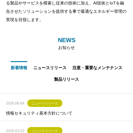
る製品やサービスを模索し従来の技術に加え、AI技術とIoTを融
引き継いでいくことを心がけます。
合させたソリューションを提供する事で最適なエネルギー管理の
実現を目指します。
ジェルシステムは、制御と省エネの領域で貢献するリーダーであ
り続けます。
NEWS
お知らせ
VALUE
制御と省エネのプロフェッショナルであり続ける
新着情報
ニュースリリース
注意・重要なメンテナンス
こと
製品リリース
当社は半導体制御部品の製造からスタートしました。
今迄数々の、高信頼性・高速・高頻度制御の、顧客要求を実現し
た製品を提供して来ました。
2026.06.04
ニュースリリース
情報セキュリティ基本方針について
そして省エネ・省コストの分野でも、制御分野で培った知見を生
かし製品開発から量産移行、製造までを自社で行い、製品改良を
2026.03.02
ニュースリリース
続けて参りました。