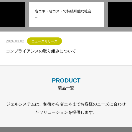
顧
客
の
事
業
を
支
え
る
製
造
業
の
パ
ー
ト
ナ
ー
省エネ・省コストで持続可能な社会
へ
2026.03.02
ニュースリリース
コンプライアンスの取り組みについて
PRODUCT
製品一覧
ジェルシステムは、制御から省エネまでお客様のニーズに合わせ
たソリューションを提供します。