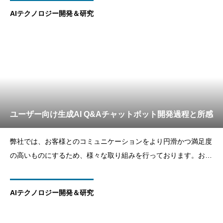
AIテクノロジー開発＆研究
ユーザー向け生成AI Q&Aチャットボット開発過程と所感
弊社では、お客様とのコミュニケーションをより円滑かつ満足度
の高いものにするため、様々な取り組みを行っております。お客
様がいつでもどこでも、疑問を解消できるよう、ユーザー向けの
生成AI Q&amp;Aチャットボットを開発いたしました。本チャッ
AIテクノロジー開発＆研究
トボットでは、RAG技術を導入することで、社内文書を参照