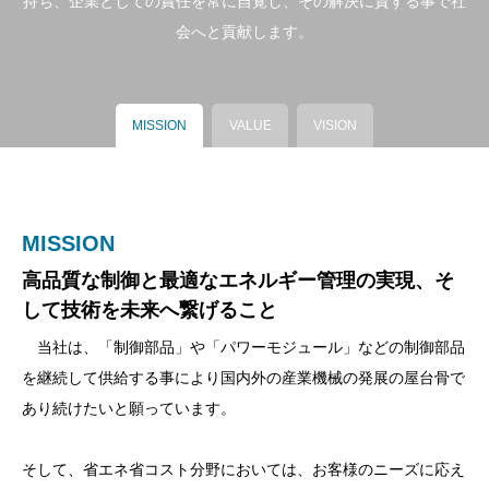
持ち、企業としての責任を常に自覚し、その解決に資する事で社
会へと貢献します。
MISSION
VALUE
VISION
MISSION
VISION
高品質な制御と最適なエネルギー管理の実現、そ
high quality control & best energy management
して技術を未来へ繋げること
の実現
当社は、「制御部品」や「パワーモジュール」などの制御部品
当社は、高品質で信頼性の高い制御部品を製造し供給し続け、
を継続して供給する事により国内外の産業機械の発展の屋台骨で
産業機器の安全と発展に寄与し続ける事を目標とします。
あり続けたいと願っています。
又、省エネ・省コスト事業を通じて、人々の生活の利便性と安心
そして、省エネ省コスト分野においては、お客様のニーズに応え
を追求し地球の環境負荷を守るビジネスモデルを構築し次世代に