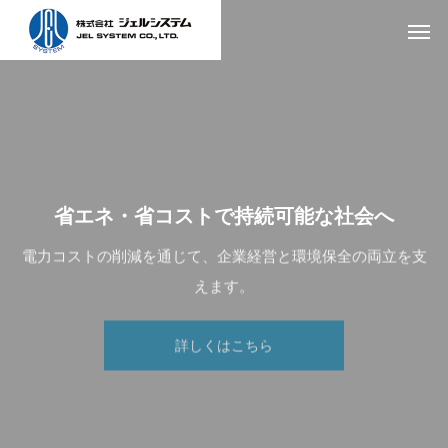
省
エ
ネ
・
省
コ
ス
ト
で
持
続
可
能
な
社
会
へ
電力コストの削減を通じて、企業経営と環境保全の両立を支
えます。
詳しくはこちら
「
制
御
」
と
「
省
エ
ネ
」
二
つ
の
分
野
で